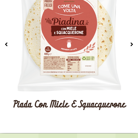
Piada Con Miele E Squacquerone