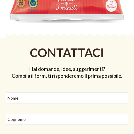
CONTATTACI
Hai domande, idee, suggerimenti?
Compila il form, ti risponderemo il prima possibile.
Nome
*
Nome
Cognome
Email
*