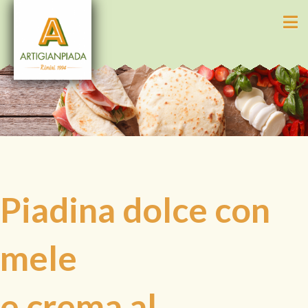
N
Piadina dolce con
mele
e crema al